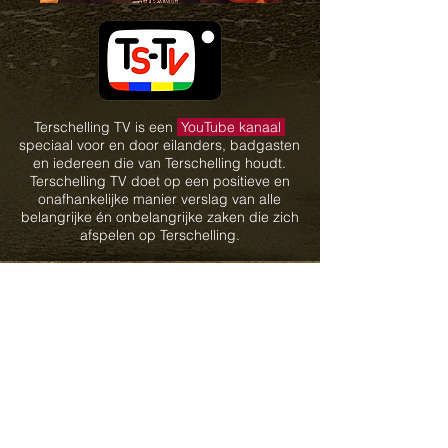
Terschelling TV is een
YouTube kanaal
speciaal voor en door eilanders, badgasten
en iedereen die van Terschelling houdt.
Terschelling TV doet op een positieve en
onafhankelijke manier verslag van alle
belangrijke én onbelangrijke zaken die zich
afspelen op Terschelling.
Gearomatiseerde wijn
Bevat sulfieten
14,5% vol.