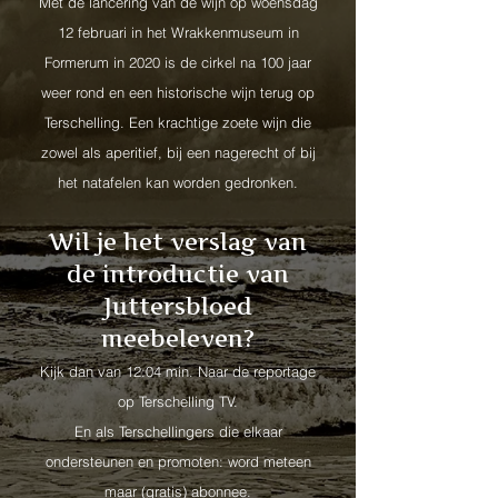
Met de lancering van de wijn op woensdag
12 februari in het Wrakkenmuseum in
Formerum in 2020 is de cirkel na 100 jaar
weer rond en een historische wijn terug op
Terschelling. Een krachtige zoete wijn die
zowel als aperitief, bij een nagerecht of bij
het natafelen kan worden gedronken.
Wil je het verslag van
de introductie van
Juttersbloed
meebeleven?
Kijk dan van 12:04 min. Naar de reportage
op Terschelling TV.
En als Terschellingers die elkaar
ondersteunen en promoten: word meteen
maar (gratis) abonnee.