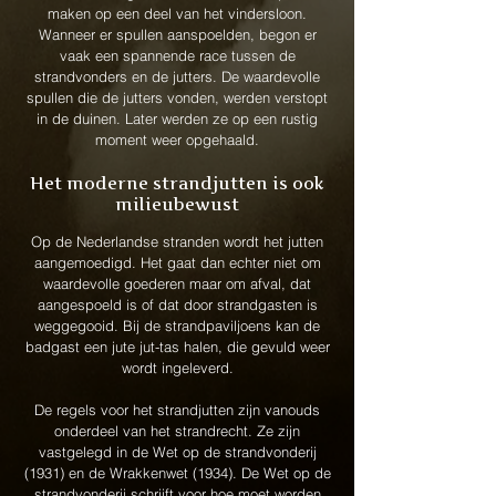
maken op een deel van het vindersloon.
Wanneer er spullen aanspoelden, begon er
vaak een spannende race tussen de
strandvonders en de jutters. De waardevolle
spullen die de jutters vonden, werden verstopt
in de duinen. Later werden ze op een rustig
moment weer opgehaald.
Het moderne strandjutten is ook
milieubewust
Op de Nederlandse stranden wordt het jutten
aangemoedigd. Het gaat dan echter niet om
waardevolle goederen maar om afval, dat
aangespoeld is of dat door strandgasten is
weggegooid. Bij de strandpaviljoens kan de
badgast een jute jut-tas halen, die gevuld weer
wordt ingeleverd.
De regels voor het strandjutten zijn vanouds
onderdeel van het strandrecht. Ze zijn
vastgelegd in de Wet op de strandvonderij
(1931) en de Wrakkenwet (1934). De Wet op de
strandvonderij schrijft voor hoe moet worden