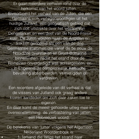
Er gaan meerdere verhalen rond over de
herkomst van het woord jutten.
Bivoorbeeld het verhaal van de Juten, die een
Germaans volk vertegenwoordigen uit het
huidige Jutland, een geografisch gebied dat
zich ooit uitstrekte over het westen van
Denemarken en een deel van de Noord-Friese
kust. De Juten worden naast de Angelen en
Saksen genoemd als een van de drie
Germaanse stammen die vanaf de 5e eeuw de
Noordzee overstaken en Groot-Brittannië
binnenvielen, nadat het eiland door de
Romeinen onverdedigd was achtergelaten, en
in Engeland de oorspronkelijk Keltische
bevolking absorbeerden, vernietigden of
verdreven.
Een recentere afgeleide van dit verhaal is dat
de vissers van Jutland ook graag andere
kusten aandeden om zich daar zaken toe te
eigenen.
En daar komt de meest gehoorde uitleg mee in
overeenstemming: de verbastering van jatten,
een Hebreeuws woord.
De betekenis van ‘jutter’ volgens het Algemeen
Nederland Woordenboek is:
1. Iemand die langs het strand naar